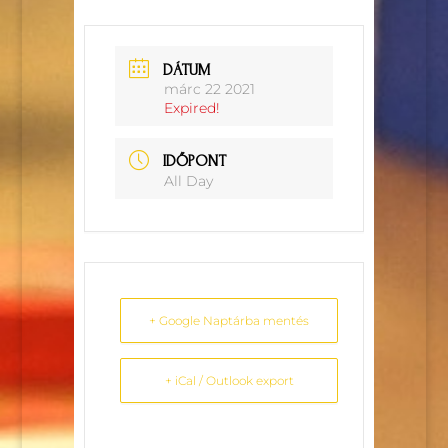
DÁTUM
márc 22 2021
Expired!
IDŐPONT
All Day
+ Google Naptárba mentés
+ iCal / Outlook export