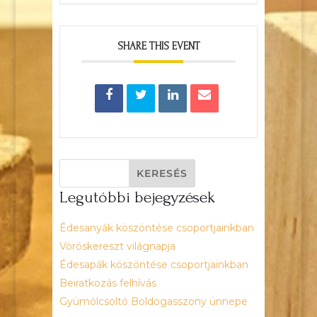
SHARE THIS EVENT
Legutóbbi bejegyzések
Édesanyák köszöntése csoportjainkban
Vöröskereszt világnapja
Édesapák köszöntése csoportjainkban
Beiratkozás felhívás
Gyümölcsoltó Boldogasszony ünnepe