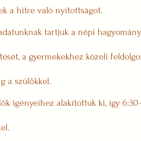
k a hitre való nyitottságot.
adatunknak tartjuk a népi hagyomány
ését, a gyermekekhez közeli feldolgoz
g a szülőkkel.
ők igényeihez alakítottuk ki, így 6:30-
el.