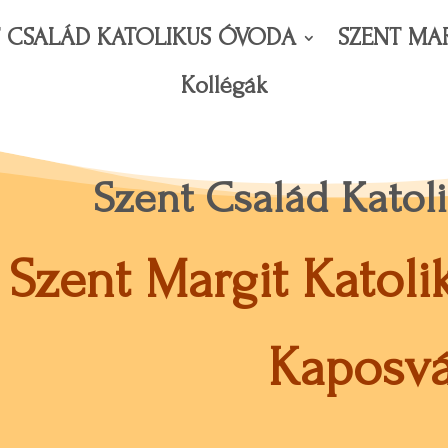
T CSALÁD KATOLIKUS ÓVODA
SZENT MA
Kollégák
Szent Család Kato
Szent Margit Katol
Kaposvá