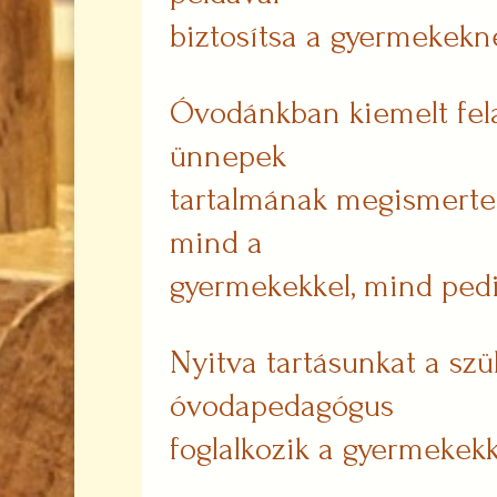
biztosítsa a gyermekekne
Óvodánkban kiemelt fel
ünnepek
tartalmának megismertet
mind a
gyermekekkel, mind pedi
Nyitva tartásunkat a szül
óvodapedagógus
foglalkozik a gyermekekk