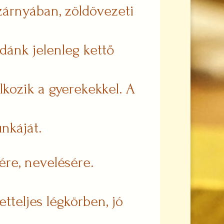
zárnyában, zöldövezeti
dánk jelenleg kettő
kozik a gyerekekkel. A
nkáját.
ére, nevelésére.
tteljes légkörben, jó