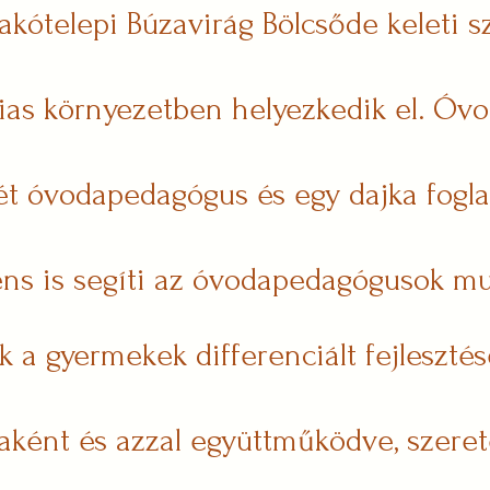
akótelepi Búzavirág Bölcsőde keleti s
ias környezetben helyezkedik el. Óvo
t óvodapedagógus és egy dajka foglal
ens is segíti az óvodapedagógusok mu
 a gyermekek differenciált fejlesztés
saként és azzal együttműködve, szerete