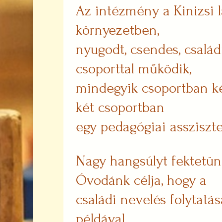
Az intézmény a Kinizsi l
környezetben,
nyugodt, csendes, család
csoporttal működik,
mindegyik csoportban ké
két csoportban
egy pedagógiai assziszt
Nagy hangsúlyt fektetünk
Óvodánk célja, hogy a
családi nevelés folytatá
példával