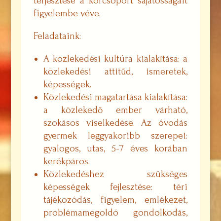
terjesztése a korcsoport sajátosságait
figyelembe véve.
Feladataink:
A közlekedési kultúra kialakítása: a
közlekedési attitűd, ismeretek,
képességek.
Közlekedési magatartása kialakítása:
a közlekedő ember várható,
szokásos viselkedése. Az óvodás
gyermek leggyakoribb szerepei:
gyalogos, utas, 5-7 éves korában
kerékpáros.
Közlekedéshez szükséges
képességek fejlesztése: téri
tájékozódás, figyelem, emlékezet,
problémamegoldó gondolkodás,