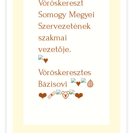
Vöröskereszt
Somogy Megyei
Szervezetének
szakmai
vezetője.
Vöröskeresztes
Bázisovi
❤️‍🩹