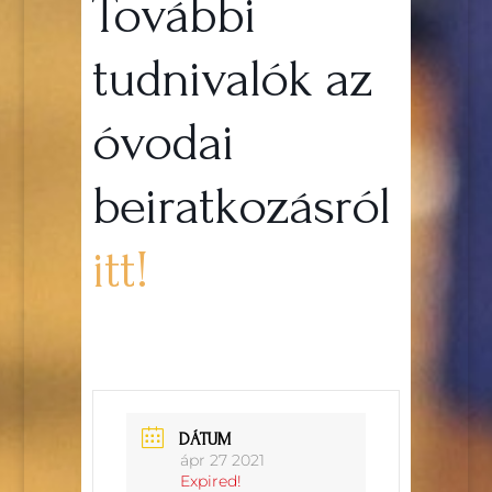
További
tudnivalók az
óvodai
beiratkozásról
itt!
DÁTUM
ápr 27 2021
Expired!