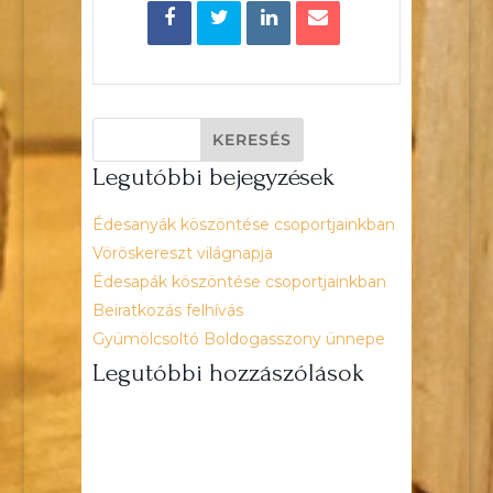
Legutóbbi bejegyzések
Édesanyák köszöntése csoportjainkban
Vöröskereszt világnapja
Édesapák köszöntése csoportjainkban
Beiratkozás felhívás
Gyümölcsoltó Boldogasszony ünnepe
Legutóbbi hozzászólások