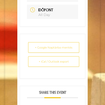
IDŐPONT
All Day
+ Google Naptárba mentés
+ iCal / Outlook export
SHARE THIS EVENT