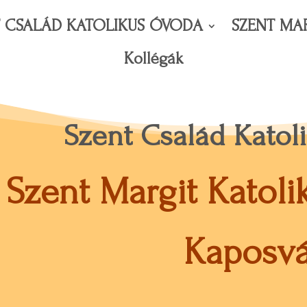
T CSALÁD KATOLIKUS ÓVODA
SZENT MA
Kollégák
Szent Család Kato
Szent Margit Katol
Kaposvá