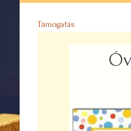
Támogatás
Óv