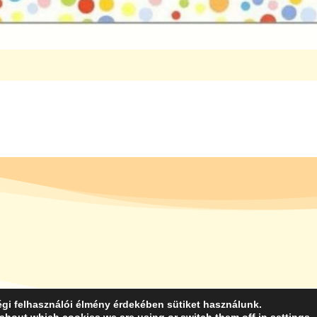
gi felhasználói élmény érdekében sütiket használunk.
GIT KATOLIKUS ÓVODA KAPOSVÁR MINDEN JOG FENNTARTVA. HONLAP