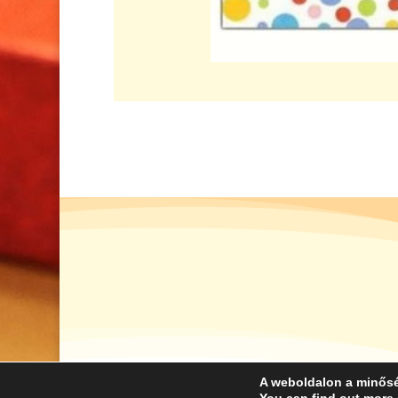
A weboldalon a minősé
©
COPYRIGHT 2021. SZENT MAR