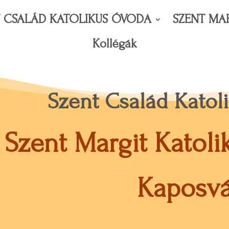
T CSALÁD KATOLIKUS ÓVODA
SZENT MA
Kollégák
Szent Család Kato
Szent Margit Katol
Kaposvá