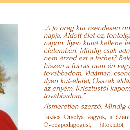
„A jó öreg kút csendesen ont
napja.
Áldott élet ez, fontol
napon.
Ilyen kúttá kellene l
életemben.
Mindig csak adni
nem érzed ezt a terhet?
Bel
hiszen a forrás nem én vag
továbbadom, Vidáman, csen
ilyen kút-életet, Osszak áld
az enyém, Krisztustól kapom
továbbadom.”
/Ismeretlen szerző: Mindig 
Takács Orsolya vagyok, a Szent
Óvodapedagógusi, hitoktatói