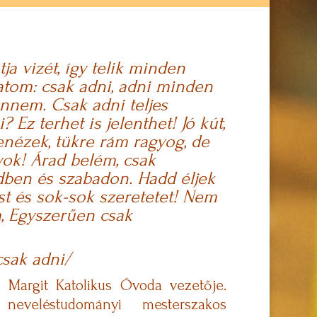
ja vizét, így telik minden
gatom: csak adni, adni minden
ennem. Csak adni teljes
? Ez terhet is jelenthet!
Jó kút,
enézek, tükre rám ragyog, de
yok!
Árad belém, csak
dben és szabadon.
Hadd éljek
ást és sok-sok szeretetet!
Nem
, Egyszerűen csak
csak adni/
 Margit Katolikus Óvoda vezetője.
, neveléstudományi mesterszakos