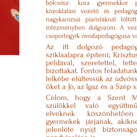
bölcsész- kora gyermekkor p
közoktatási vezető és pedagó
nagykanizsai piaristáknál töl
intézményben dolgozom. A veze
csoportegyik óvodapedagógusa v
Az itt dolgozó pedagóg
sziklaalapra építeni; Kriszt
példával, szeretettel, te
bízottakat. Fontos feladatu
lelkébe elültessük az üdvös
őket a Jó, az Igaz és a Szép 
Célom, hogy a Szent Ma
szülőkkel való együttm
elveknek köszönhetően 
gyermekek járjanak, akik
jelenléte nyújt biztons