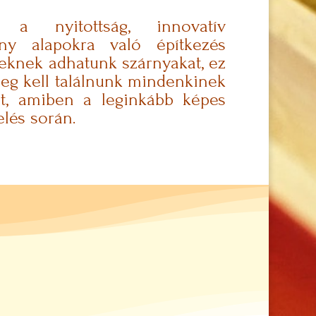
 a nyitottság, innovatív
ny alapokra való építkezés
meknek adhatunk szárnyakat, ez
 Meg kell találnunk mindenkinek
ét, amiben a leginkább képes
lés során.