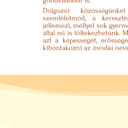
gondviselése is.
Dolgozói közösségünket
szemléletmód, a kereszté
jellemezi, mellyel sok gyer
által mi is töltekezhetünk.
azt a képességét, erősség
kibontakozni az óvodai neve