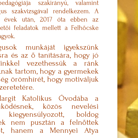
edagógiája szakirányú, valamint
gus szakvizsgával rendelkezem. A
tött évek után, 2017 óta ebben az
tői feladatok mellett a Felhőcske
agyok.
usok munkáját igyekszünk
usra és az ő tanítására, hogy jó
tteinkkel vezethessük a ránk
nknak tartom, hogy a gyermekek
ség örömhírét, hogy motiváljuk
szeretetére.
rgit Katolikus Óvodába a
űködésnek, közös nevelési
kiegyensúlyozott, boldog
nek nem pusztán a felnőttek
ágot, hanem a Mennyei Atya