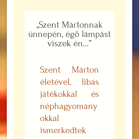
,,Szent Mártonnak
ünnepén, égő lámpást
viszek én…”
Szent Márton
életével, libás
játékokkal és
néphagyomány
okkal
ismerkedtek