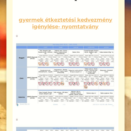
gyermek étkeztetési kedvezmény
igénylése- nyomtatvány