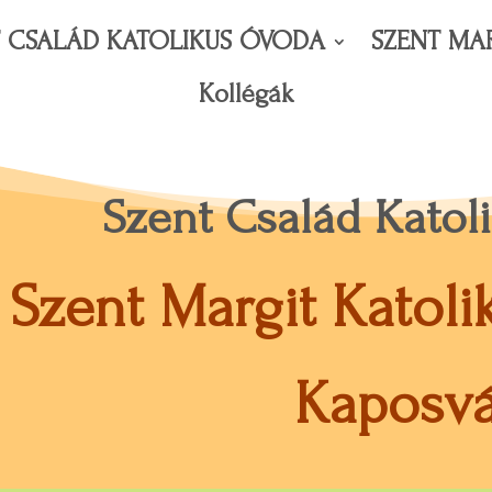
T CSALÁD KATOLIKUS ÓVODA
SZENT MA
Kollégák
Szent Család Kato
Szent Margit Katol
Kaposvá