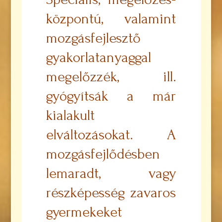
központú, valamint
mozgásfejlesztő
gyakorlatanyaggal
megelőzzék, ill.
gyógyítsák a már
kialakult
elváltozásokat. A
mozgásfejlődésben
lemaradt, vagy
részképesség zavaros
gyermekeket