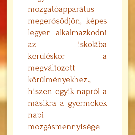
mozgatóapparátus
megerősödjön, képes
legyen alkalmazkodni
az iskolába
kerüléskor a
megváltozott
körülményekhez.,
hiszen egyik napról a
másikra a gyermekek
napi
mozgásmennyisége