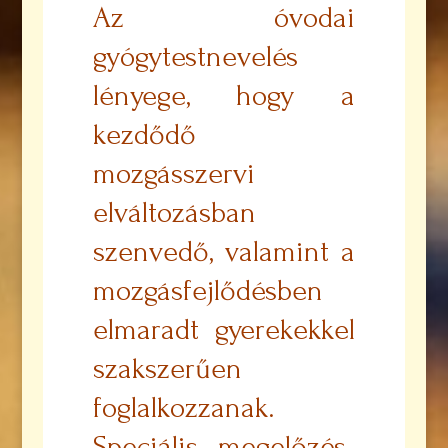
Az óvodai
gyógytestnevelés
lényege, hogy a
kezdődő
mozgásszervi
elváltozásban
szenvedő, valamint a
mozgásfejlődésben
elmaradt gyerekekkel
szakszerűen
foglalkozzanak.
Speciális, megelőzés-